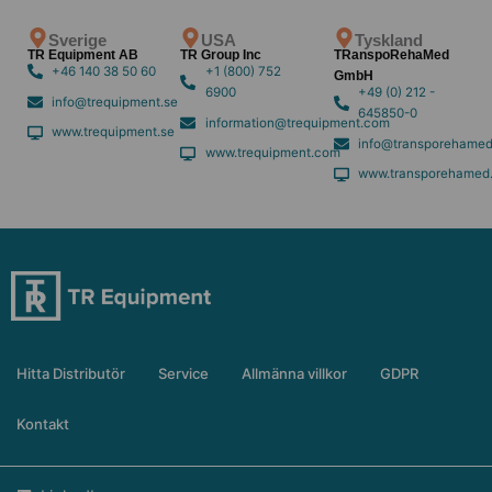
Sverige
USA
Tyskland
TR Equipment AB
TR Group Inc
TRanspoRehaMed
+46 140 38 50 60
+1 (800) 752
GmbH
6900
+49 (0) 212 -
info@trequipment.se
645850-0
information@trequipment.com
www.trequipment.se
info@transporehamed
www.trequipment.com
www.transporehamed
Hitta Distributör
Service
Allmänna villkor
GDPR
Kontakt