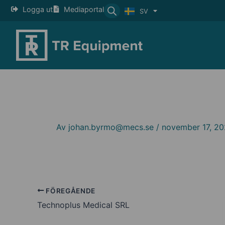
Hoppa
Logga ut
Mediaportal
SV
EN
till
innehåll
Av
johan.byrmo@mecs.se
/
november 17, 2
FÖREGÅENDE
Technoplus Medical SRL