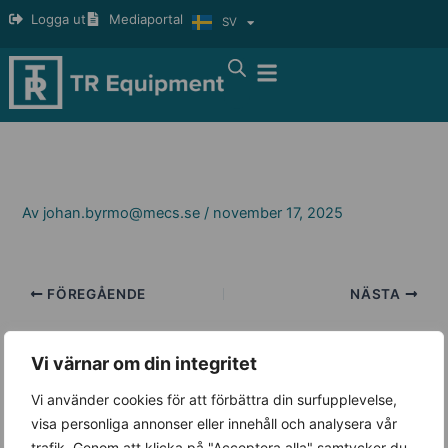
Hoppa
Logga ut
Mediaportal
SV
EN
till
innehåll
Av
johan.byrmo@mecs.se
/
november 17, 2025
FÖREGÅENDE
NÄSTA
Vi värnar om din integritet
Vi använder cookies för att förbättra din surfupplevelse,
visa personliga annonser eller innehåll och analysera vår
trafik. Genom att klicka på "Acceptera alla" samtycker du